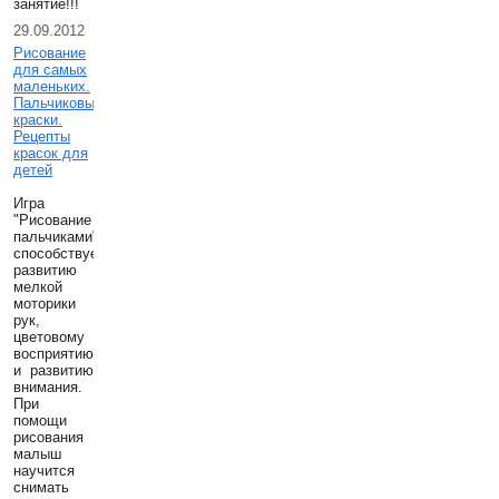
занятие!!!
29.09.2012
Рисование
для самых
маленьких.
Пальчиковые
краски.
Рецепты
красок для
детей
Игра
"Рисование
пальчиками"
способствует
развитию
мелкой
моторики
рук,
цветовому
восприятию
и развитию
внимания.
При
помощи
рисования
малыш
научится
снимать