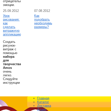
отрицательные
эмоции.
25.09.2012
07.08.2012
Урок
Как
рисования:
подобрать
как
необходимые
сделать
размеры?
витражную
аппликацию
Создать
рисунок-
витраж с
помощью
набора
для
творчества
Amos
очень
легко.
Следуйте
инструкции
Главная
Каталог
Доставка
Акция