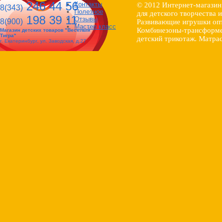
246 44 56
Контакты
© 2012 Интернет-магазин
8(343)
Полезное
для детского творчества 
198 39 11
Отзывы
8(900)
Развивающие игрушки опт
Мастер класс
Комбинезоны-трансформер
Магазин детских товаров "Веселый
Тигра"
детский трикотаж. Матрас
г. Екатеринбург, ул. Заводская, д.27