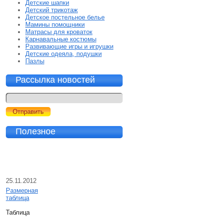
Детские шапки
Детский трикотаж
Детское постельное белье
Мамины помощники
Матрасы для кроваток
Карнавальные костюмы
Развивающие игры и игрушки
Детские одеяла, подушки
Пазлы
Рассылка новостей
Полезное
25.11.2012
Размерная
таблица
Таблица