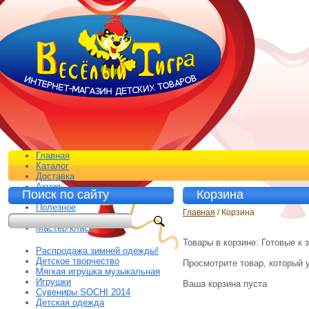
Главная
Каталог
Доставка
Акция
Поиск по сайту
Корзина
Контакты
Полезное
Главная
/ Корзина
Отзывы
Мастер класс
Товары в корзине:
Готовые к з
Распродажа зимней одежды!
Детское творчество
Просмотрите товар, который у
Мягкая игрушка музыкальная
Игрушки
Ваша корзина пуста
Сувениры SOCHI 2014
Детская одежда