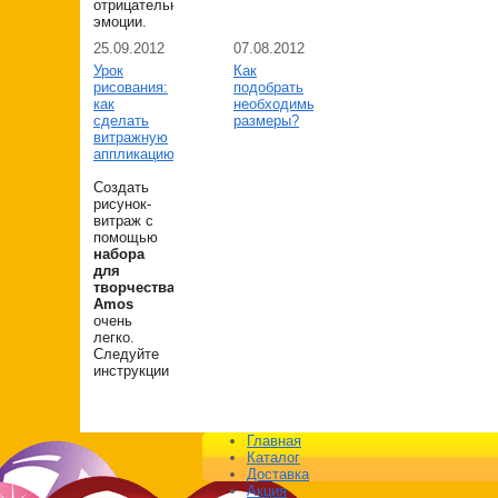
отрицательные
эмоции.
25.09.2012
07.08.2012
Урок
Как
рисования:
подобрать
как
необходимые
сделать
размеры?
витражную
аппликацию
Создать
рисунок-
витраж с
помощью
набора
для
творчества
Amos
очень
легко.
Следуйте
инструкции
Главная
Каталог
Доставка
Акция