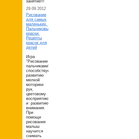
занятие!!!
29.09.2012
Рисование
для самых
маленьких.
Пальчиковые
краски.
Рецепты
красок для
детей
Игра
"Рисование
пальчиками"
способствует
развитию
мелкой
моторики
рук,
цветовому
восприятию
и развитию
внимания.
При
помощи
рисования
малыш
научится
снимать