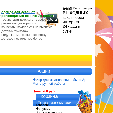
Вход
БЕЗ
|
Регистрация
-
одежда для детей от
ВЫХОДНЫХ
производителя по низким ценам
заказ через
- товары для детского творчества
интернет
- развивающие игрушки
24 часа
в
- конверты, комплекты на выписку
- детский трикотаж
сутки
- подушки, матрасы в кроватку
- детское постельное белье
Акции
Набор для мыловарения. Мыло Арт.
Мыло ручной работы
Цена: 268 руб
Корзина
Торговые марки
Товаров:
На сумму:
Ваша корзина пуста