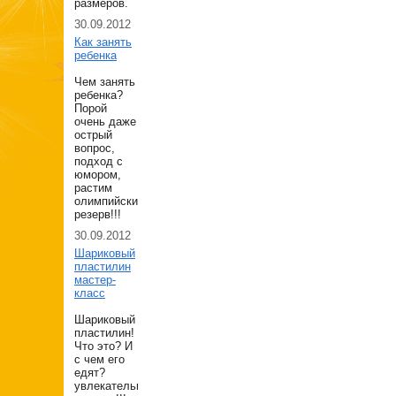
размеров.
30.09.2012
Как занять
ребенка
Чем занять
ребенка?
Порой
очень даже
острый
вопрос,
подход с
юмором,
растим
олимпийский
резерв!!!
30.09.2012
Шариковый
пластилин
мастер-
класс
Шариковый
пластилин!
Что это? И
с чем его
едят?
увлекательнешее