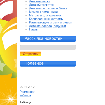
Детские шапки
Детский трикотаж
Детское постельное белье
Мамины помощники
Матрасы для кроваток
Карнавальные костюмы
Развивающие игры и игрушки
Детские одеяла, подушки
Пазлы
Рассылка новостей
Полезное
25.11.2012
Размерная
таблица
Таблица