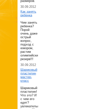
размеров.
30.09.2012
Как занять
ребенка
Чем занять
ребенка?
Порой
очень даже
острый
вопрос,
подход с
юмором,
растим
олимпийский
резерв!!!
30.09.2012
Шариковый
пластилин
мастер-
класс
Шариковый
пластилин!
Что это? И
с чем его
едят?
увлекательнешее