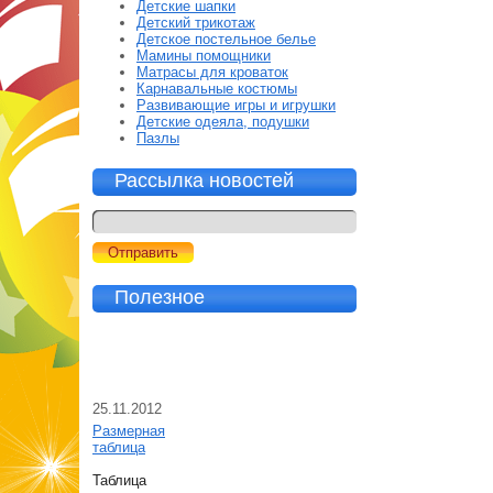
Детские шапки
Детский трикотаж
Детское постельное белье
Мамины помощники
Матрасы для кроваток
Карнавальные костюмы
Развивающие игры и игрушки
Детские одеяла, подушки
Пазлы
Рассылка новостей
Полезное
25.11.2012
Размерная
таблица
Таблица