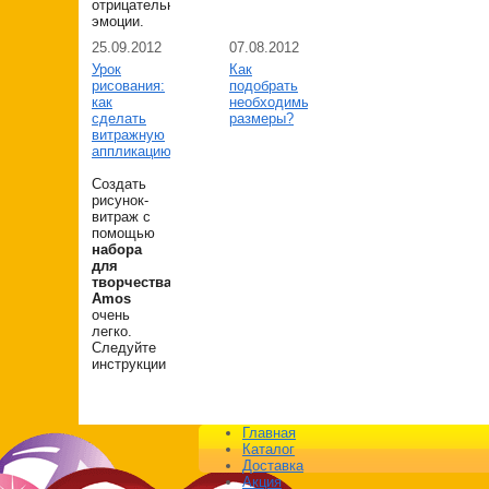
отрицательные
эмоции.
25.09.2012
07.08.2012
Урок
Как
рисования:
подобрать
как
необходимые
сделать
размеры?
витражную
аппликацию
Создать
рисунок-
витраж с
помощью
набора
для
творчества
Amos
очень
легко.
Следуйте
инструкции
Главная
Каталог
Доставка
Акция