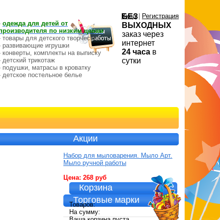
Вход
БЕЗ
|
Регистрация
-
одежда для детей от
ВЫХОДНЫХ
производителя по низким ценам
заказ через
- товары для детского творчества
интернет
- развивающие игрушки
24 часа
в
- конверты, комплекты на выписку
- детский трикотаж
сутки
- подушки, матрасы в кроватку
- детское постельное белье
Акции
Набор для мыловарения. Мыло Арт.
Мыло ручной работы
Цена: 268 руб
Корзина
Торговые марки
Товаров:
На сумму:
Ваша корзина пуста