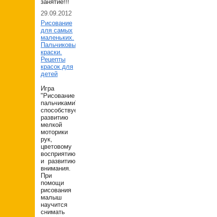
занятие!!!
29.09.2012
Рисование
для самых
маленьких.
Пальчиковые
краски.
Рецепты
красок для
детей
Игра
"Рисование
пальчиками"
способствует
развитию
мелкой
моторики
рук,
цветовому
восприятию
и развитию
внимания.
При
помощи
рисования
малыш
научится
снимать