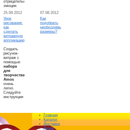
отрицательные
эмоции.
25.09.2012
07.08.2012
Урок
Как
рисования:
подобрать
как
необходимые
сделать
размеры?
витражную
аппликацию
Создать
рисунок-
витраж с
помощью
набора
для
творчества
Amos
очень
легко.
Следуйте
инструкции
Главная
Каталог
Доставка
Акция