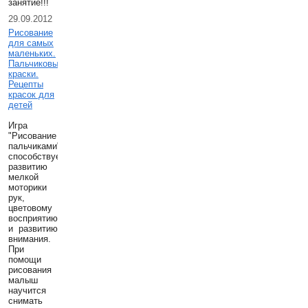
занятие!!!
29.09.2012
Рисование
для самых
маленьких.
Пальчиковые
краски.
Рецепты
красок для
детей
Игра
"Рисование
пальчиками"
способствует
развитию
мелкой
моторики
рук,
цветовому
восприятию
и развитию
внимания.
При
помощи
рисования
малыш
научится
снимать