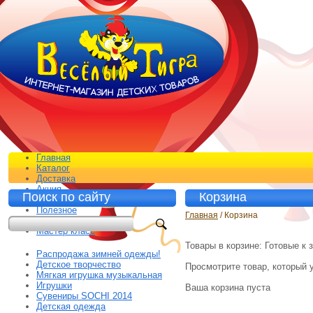
Главная
Каталог
Доставка
Акция
Поиск по сайту
Корзина
Контакты
Полезное
Главная
/ Корзина
Отзывы
Мастер класс
Товары в корзине:
Готовые к з
Распродажа зимней одежды!
Детское творчество
Просмотрите товар, который у
Мягкая игрушка музыкальная
Игрушки
Ваша корзина пуста
Сувениры SOCHI 2014
Детская одежда