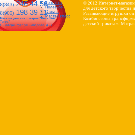
246 44 56
Контакты
© 2012 Интернет-магазин
8(343)
Полезное
для детского творчества 
198 39 11
Отзывы
8(900)
Развивающие игрушки опт
Мастер класс
Комбинезоны-трансформер
Магазин детских товаров "Веселый
Тигра"
детский трикотаж. Матрас
г. Екатеринбург, ул. Заводская, д.27