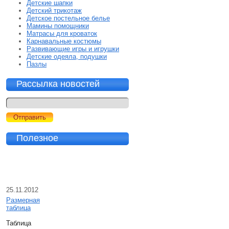
Детские шапки
Детский трикотаж
Детское постельное белье
Мамины помощники
Матрасы для кроваток
Карнавальные костюмы
Развивающие игры и игрушки
Детские одеяла, подушки
Пазлы
Рассылка новостей
Полезное
25.11.2012
Размерная
таблица
Таблица