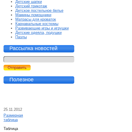
Детские шапки
Детский трикотаж
Детское постельное белье
Мамины помощники
Матрасы для кроваток
Карнавальные костюмы
Развивающие игры и игрушки
Детские одеяла, подушки
Пазлы
Рассылка новостей
Полезное
25.11.2012
Размерная
таблица
Таблица