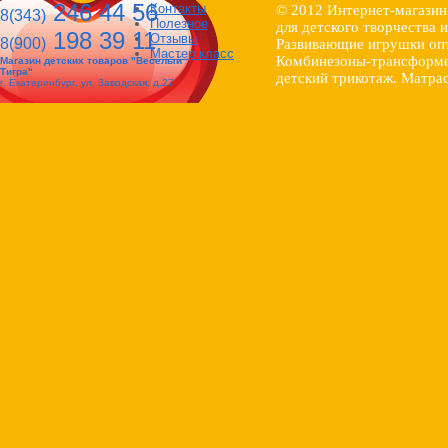
246 44 56
Контакты
© 2012 Интернет-магазин
8(343)
Полезное
для детского творчества 
198 39 11
Отзывы
8(900)
Развивающие игрушки опт
Мастер класс
Комбинезоны-трансформер
Магазин детских товаров "Веселый
Тигра"
детский трикотаж. Матрас
г. Екатеринбург, ул. Заводская, д.27