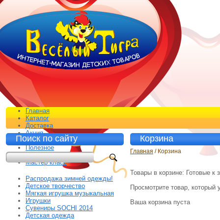
Главная
Каталог
Доставка
Акция
Поиск по сайту
Корзина
Контакты
Полезное
Главная
/ Корзина
Отзывы
Мастер класс
Товары в корзине:
Готовые к з
Распродажа зимней одежды!
Детское творчество
Просмотрите товар, который у
Мягкая игрушка музыкальная
Игрушки
Ваша корзина пуста
Сувениры SOCHI 2014
Детская одежда