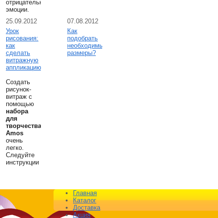
отрицательные
эмоции.
25.09.2012
07.08.2012
Урок
Как
рисования:
подобрать
как
необходимые
сделать
размеры?
витражную
аппликацию
Создать
рисунок-
витраж с
помощью
набора
для
творчества
Amos
очень
легко.
Следуйте
инструкции
Главная
Каталог
Доставка
Акция