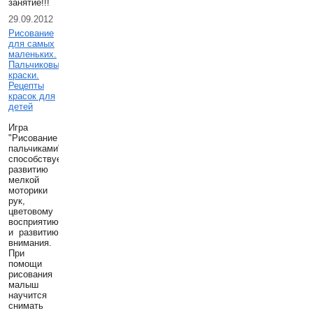
занятие!!!
29.09.2012
Рисование
для самых
маленьких.
Пальчиковые
краски.
Рецепты
красок для
детей
Игра
"Рисование
пальчиками"
способствует
развитию
мелкой
моторики
рук,
цветовому
восприятию
и развитию
внимания.
При
помощи
рисования
малыш
научится
снимать