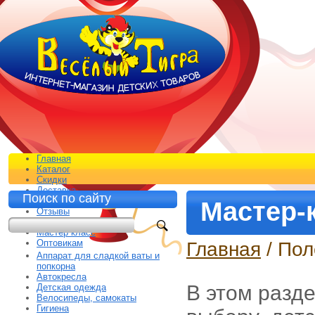
Главная
Каталог
Скидки
Доставка
Поиск по сайту
Контакты
Мастер-
Отзывы
Распродажа*
Мастер класс
Оптовикам
Главная
/ Пол
Аппарат для сладкой ваты и
попкорна
Автокресла
В этом разд
Детская одежда
Велосипеды, самокаты
Гигиена