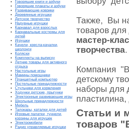
выбору детс
Говорящие книги и азбуки
Говорящие плакаты и азбуки
Развивающие коврики
Деревянные игрушки
Также, Вы н
Детское творчество
Надувные игрушки
Карнавал для взрослых
товаров для 
Карнавальные костюмы для
детей
мастер-кла
Игрушки
Качели, кресла-качалки,
творчества
.
шезлонги
Коляски
Комплекты на выписку
Летние товары для активного
отдыха
Компания "В
Настольные игры
Мамины помощники
детскому тво
Планшетный компьютер
Постельные принадлежности
наборы для д
Стульчики для кормления
Ходунки детские, прыгунки
пластилина,
Электронные развивающие игры
Школьные принадлежности
Мебель
Талокары, каталки для детей
Cтатьи и 
Игровые палатки, туннели,
корзины для игрушек
товаров "
Электромобили
Радио управляемые игрушки