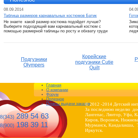
08.09.2014
04.0
Таблица размеров карнавальных костюмов Батик
Гото
Не знаете какой размер костюма подойдет лучше?
Зима
Выберите подходящий вам карнавальный костюм с
кото
помощью размерной таблицы по росту и обхвату груди
ледя
Корейские
Подгузники
P
подгузники Cutie
Olympers
Quilt
Главная
О компании
Форум
Полезное
Пункты выдачи заказов
© 2012 -2014 Детский ин
За последнюю неделю дос
289 54 63
Лангепас, Лянтор, Уфа, К
8(343)
Киров, Воронеж, Нижнева
198 39 11
Мурманск, Кандалакша, Т
8(900)
Иркутск.