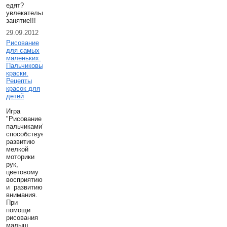
едят?
увлекательнешее
занятие!!!
29.09.2012
Рисование
для самых
маленьких.
Пальчиковые
краски.
Рецепты
красок для
детей
Игра
"Рисование
пальчиками"
способствует
развитию
мелкой
моторики
рук,
цветовому
восприятию
и развитию
внимания.
При
помощи
рисования
малыш