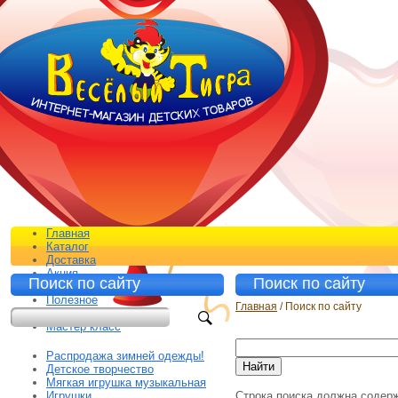
Главная
Каталог
Доставка
Акция
Поиск по сайту
Поиск по сайту
Контакты
Полезное
Главная
/ Поиск по сайту
Отзывы
Мастер класс
Распродажа зимней одежды!
Детское творчество
Мягкая игрушка музыкальная
Игрушки
Строка поиска должна содерж