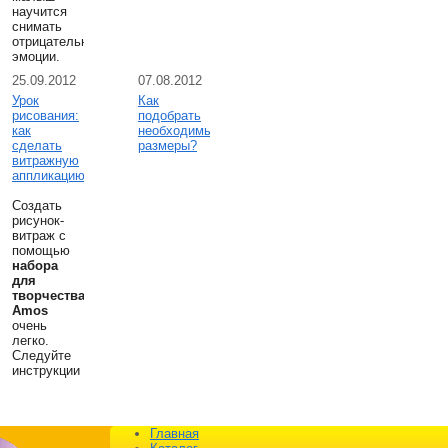
научится
снимать
отрицательные
эмоции.
25.09.2012
07.08.2012
Урок
Как
рисования:
подобрать
как
необходимые
сделать
размеры?
витражную
аппликацию
Создать
рисунок-
витраж с
помощью
набора
для
творчества
Amos
очень
легко.
Следуйте
инструкции
Главная