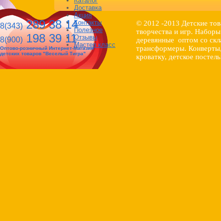
Каталог
Доставка
Акция
289 38 14
Контакты
© 2012 -2013 Детские тов
8(343)
Полезное
творчества и игр. Набор
198 39 11
Отзывы
8(900)
деревянные оптом со скл
Мастер класс
трансформеры. Конверты,
Оптово-розничный Интернет-Магазин
детских товаров "Веселый Тигра"
кроватку, детское постел