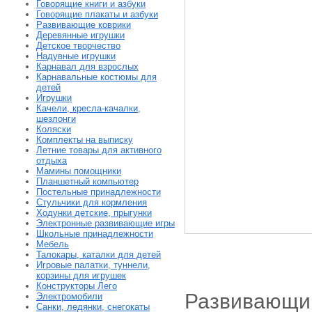
Говорящие книги и азбуки
Говорящие плакаты и азбуки
Развивающие коврики
Деревянные игрушки
Детское творчество
Надувные игрушки
Карнавал для взрослых
Карнавальные костюмы для
детей
Игрушки
Качели, кресла-качалки,
шезлонги
Коляски
Комплекты на выписку
Летние товары для активного
отдыха
Мамины помощники
Планшетный компьютер
Постельные принадлежности
Стульчики для кормления
Ходунки детские, прыгунки
Электронные развивающие игры
Школьные принадлежности
Мебель
Талокары, каталки для детей
Игровые палатки, туннели,
корзины для игрушек
Конструкторы Лего
Развивающий
Электромобили
Санки, ледянки, снегокаты