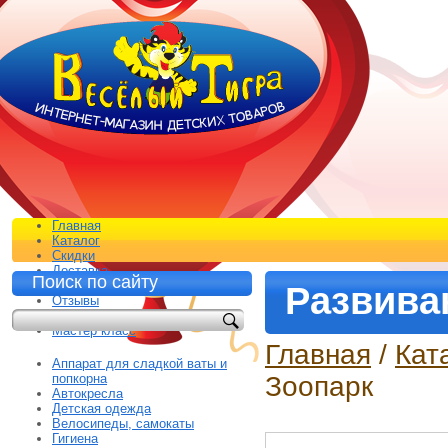
Главная
Каталог
Скидки
Доставка
Поиск по сайту
Контакты
Развива
Отзывы
Распродажа*
Мастер класс
Главная
/
Кат
Аппарат для сладкой ваты и
попкорна
Зоопарк
Автокресла
Детская одежда
Велосипеды, самокаты
Гигиена