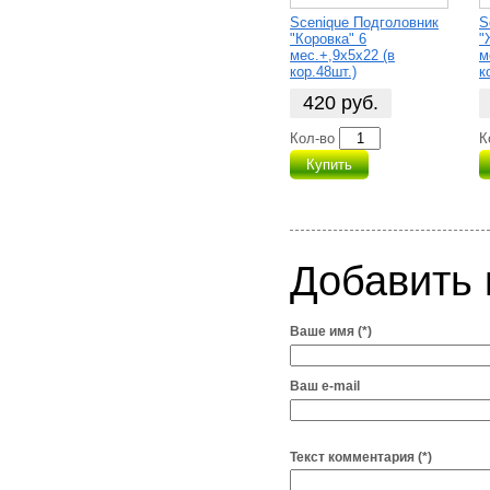
Scenique Подголовник
S
"Коровка" 6
"
мес.+,9х5х22 (в
м
кор.48шт.)
к
420
руб.
Кол-во
К
Купить
Добавить
Ваше имя (*)
Ваш e-mail
Текст комментария (*)