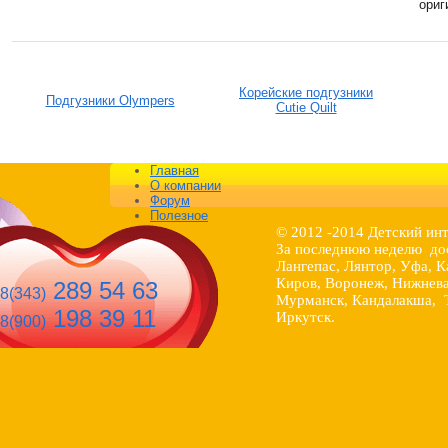
ориг
Корейские подгузники
Подгузники Olympers
Cutie Quilt
Главная
О компании
Форум
Полезное
© 2012 -2014 Детский ин
За последнюю неделю дос
Лангепас, Лянтор, Уфа, К
Киров, Воронеж, Нижнева
289 54 63
8(343)
Мурманск, Кандалакша, Т
198 39 11
Иркутск.
8(900)