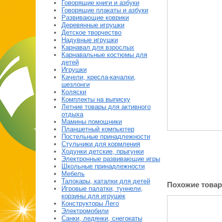
Говорящие книги и азбуки
Говорящие плакаты и азбуки
Развивающие коврики
Деревянные игрушки
Детское творчество
Надувные игрушки
Карнавал для взрослых
Карнавальные костюмы для
детей
Игрушки
Качели, кресла-качалки,
шезлонги
Коляски
Комплекты на выписку
Летние товары для активного
отдыха
Мамины помощники
Планшетный компьютер
Постельные принадлежности
Стульчики для кормления
Ходунки детские, прыгунки
Электронные развивающие игры
Школьные принадлежности
Мебель
Талокары, каталки для детей
Похожие това
Игровые палатки, туннели,
корзины для игрушек
Конструкторы Лего
Электромобили
Санки, ледянки, снегокаты