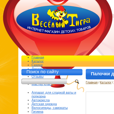
Главная
Каталог
Скидки
Доставка
Поиск по сайту
Контакты
Палочки д
Отзывы
Распродажа*
Главная
/
Каталог
/
Мастер класс
Аппарат для сладкой ваты и
попкорна
Автокресла
Детская одежда
Велосипеды, самокаты
Гигиена