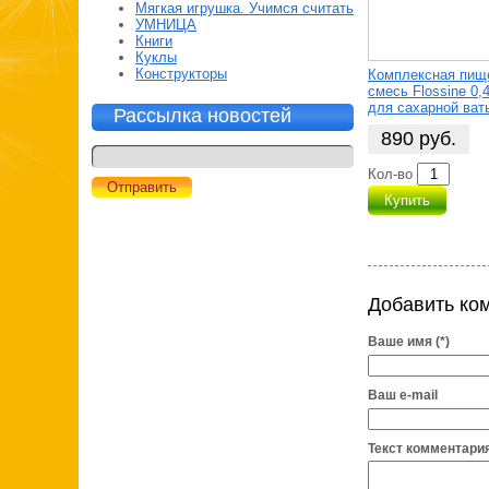
Мягкая игрушка. Учимся считать
УМНИЦА
Книги
Куклы
Конструкторы
Комплексная пищ
смесь Flossine 0,
для сахарной ват
Рассылка новостей
890
руб.
Кол-во
Купить
Добавить ко
Ваше имя (*)
Ваш e-mail
Текст комментария