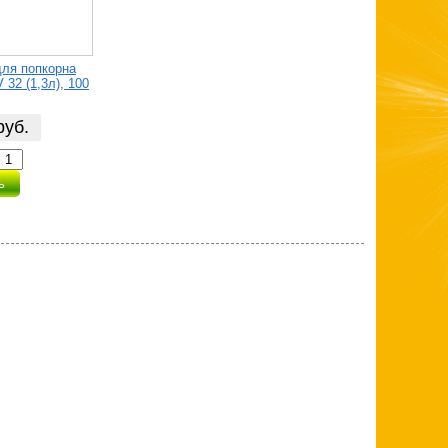
для попкорна
V 32 (1,3л), 100
руб.
ь