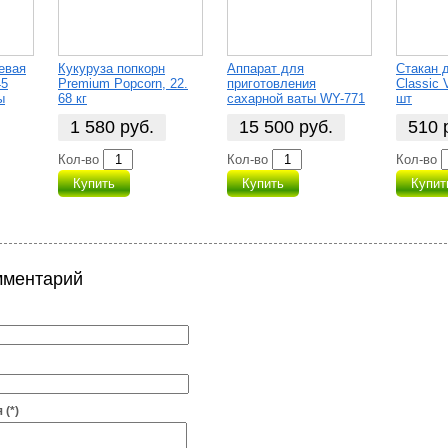
евая
Кукуруза попкорн
Аппарат для
Стакан 
45
Premium Popcorn, 22.
приготовления
Сlassic 
ы
68 кг
сахарной ваты WY-771
шт
1 580
руб.
15 500
руб.
510
Кол-во
Кол-во
Кол-во
Купить
Купить
Купит
мментарий
 (*)