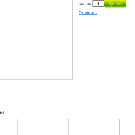
Кол-во
Купить
Отложить
ры