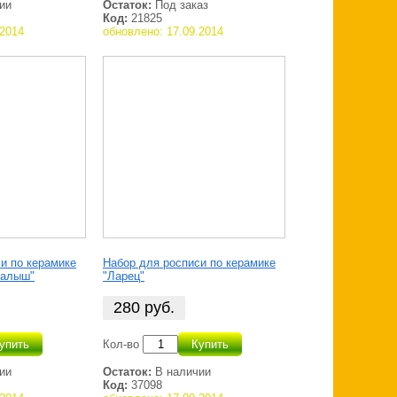
ии
Остаток:
Под заказ
Код:
21825
.2014
обновлено: 17.09.2014
и по керамике
Набор для росписи по керамике
Малыш"
"Ларец"
280
руб.
упить
Кол-во
Купить
ии
Остаток:
В наличии
Код:
37098