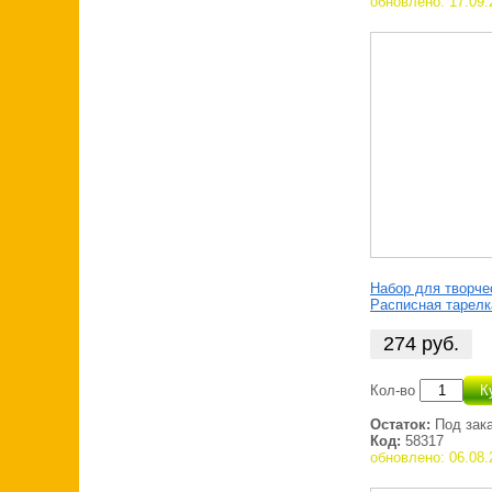
обновлено: 17.09.
Набор для творче
Расписная тарелк
274
руб.
Кол-во
К
Остаток:
Под зак
Код:
58317
обновлено: 06.08.