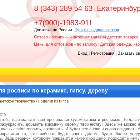
8 (343) 289 54 63 Екатеринб
+7(900)-1983-911
Доставка по России.
Пункты выдачи заказов
Оптово - розничный интернет магазин детских товаров.
Цены для оптовиков - по запросу! Детская одежда, к
Вход
|
Регистрация
|
Заказать з
я росписи по керамике, гипсу, дереву
Детское творчество
/ Поделки из гипса
ПСА
 чтобы ваш малыш заинтересовался художеством и росписью. Тогда эт
разукрасить, добавить изюминку своему творчеству! Здесь же можно н
и очень любят творить, создавать. И будет все снова и снова создавать
нравится то, что ребенок будет занят делом, будет более усидч
ь. Ведь ребенок, которому понравится какое либо дело, подходит к нему