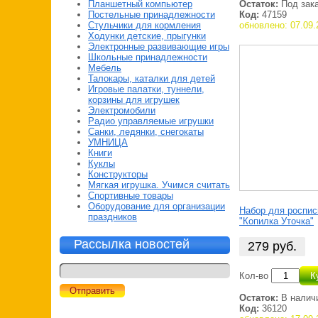
Остаток:
Под зак
Планшетный компьютер
Код:
47159
Постельные принадлежности
обновлено: 07.09.
Стульчики для кормления
Ходунки детские, прыгунки
Электронные развивающие игры
Школьные принадлежности
Мебель
Талокары, каталки для детей
Игровые палатки, туннели,
корзины для игрушек
Электромобили
Радио управляемые игрушки
Санки, ледянки, снегокаты
УМНИЦА
Книги
Куклы
Конструкторы
Мягкая игрушка. Учимся считать
Спортивные товары
Оборудование для организации
Набор для роспис
праздников
"Копилка Уточка"
Рассылка новостей
279
руб.
Кол-во
К
Остаток:
В налич
Код:
36120