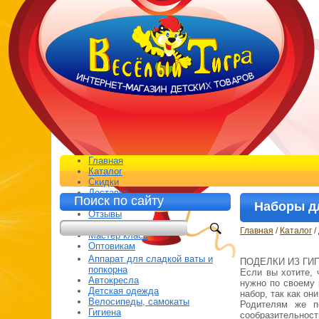
Главная
Каталог
Скидки
Доставка
Поиск по сайту
Контакты
Наборы дл
Отзывы
Распродажа*
Главная
/
Каталог
/
Мастер класс
Оптовикам
Аппарат для сладкой ваты и
ПОДЕЛКИ ИЗ ГИ
попкорна
Если вы хотите,
Автокресла
нужно по своему 
Детская одежда
набор, так как он
Велосипеды, самокаты
Родителям же по
Гигиена
сообразительност