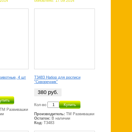
.2014
обновлено: 17.09.2014
ивотные, 4 шт
Т3483 Набор для росписи
"Скворечник"
380
руб.
упить
Кол-во
Купить
ТМ Развивашки
ии
Производитель:
ТМ Развивашки
Остаток:
В наличии
Код:
Т3483