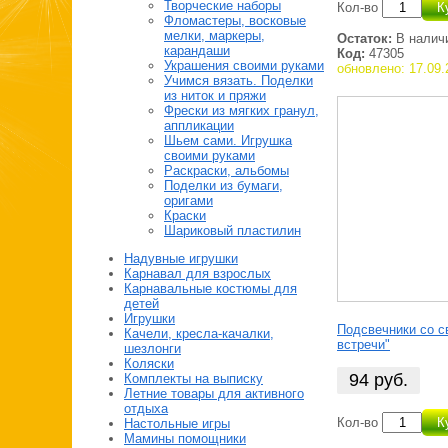
Творческие наборы
Кол-во
К
Фломастеры, восковые
мелки, маркеры,
Остаток:
В налич
карандаши
Код:
47305
Украшения своими руками
обновлено: 17.09.
Учимся вязать. Поделки
из ниток и пряжи
Фрески из мягких гранул,
аппликации
Шьем сами. Игрушка
своими руками
Раскраски, альбомы
Поделки из бумаги,
оригами
Краски
Шариковый пластилин
Надувные игрушки
Карнавал для взрослых
Карнавальные костюмы для
детей
Игрушки
Подсвечники со с
Качели, кресла-качалки,
встречи"
шезлонги
Коляски
94
руб.
Комплекты на выписку
Летние товары для активного
отдыха
Кол-во
К
Настольные игры
Мамины помощники