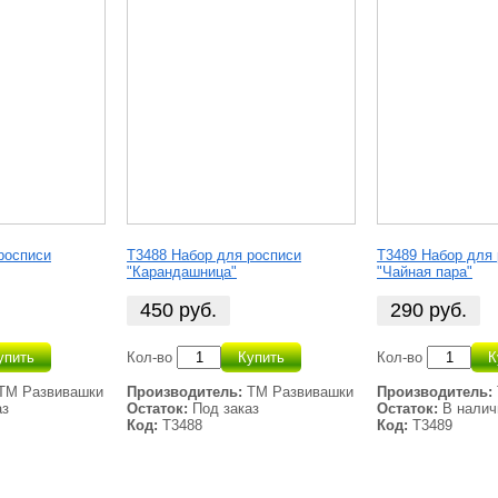
росписи
Т3488 Набор для росписи
Т3489 Набор для
"Карандашница"
"Чайная пара"
450
руб.
290
руб.
упить
Кол-во
Купить
Кол-во
К
ТМ Развивашки
Производитель:
ТМ Развивашки
Производитель:
аз
Остаток:
Под заказ
Остаток:
В налич
Код:
Т3488
Код:
Т3489