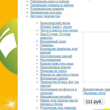
Говорящие книги и азбуки
Говорящие плакаты и азбуки
Развивающие коврики
Деревянные игрушки
Детское творчество
Кинетический песок
(Kinetic Sand ), песок
Тесто и масса для лепки
Spa Студия, Студия
красоты
Волшебный след
Гравюры
Бурлящие бомбочки для
ванной
Изготовление свечей
Мыловарение
Краски-грим для лица
Пальчиковые краски
Поделки из гипса
Фрески из цветного песка
Витражные краски
Творчество Блеск Арт (из
паеток)
Аппликации из фольги и
Декоративная тар
поделки
"Дыхание лета"
Мерцающая мозайка
Набор для творчества из
111
руб.
бисера и бусин
Рукоделие для девочек