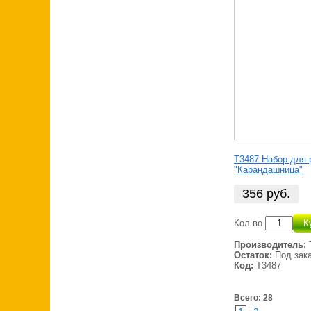
Т3487 Набор для 
"Карандашница"
356
руб.
Кол-во
К
Производитель:
Остаток:
Под зак
Код:
Т3487
Всего: 28