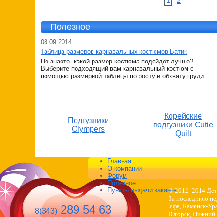
1
2
Полезное
08.09.2014
Таблица размеров карнавальных костюмов Батик
Не знаете какой размер костюма подойдет лучше?
Выберите подходящий вам карнавальный костюм с
помощью размерной таблицы по росту и обхвату груди
Корейские
Подгузники
подгузники Cutie
Olympers
Quilt
Главная
О компании
Форум
Полезное
Пункты выдачи заказов
© 2012 -2014 Дет
За последнюю нед
Уфа, Каменск-Ура
289 54 63
8(343)
Югорск, Нижний Т