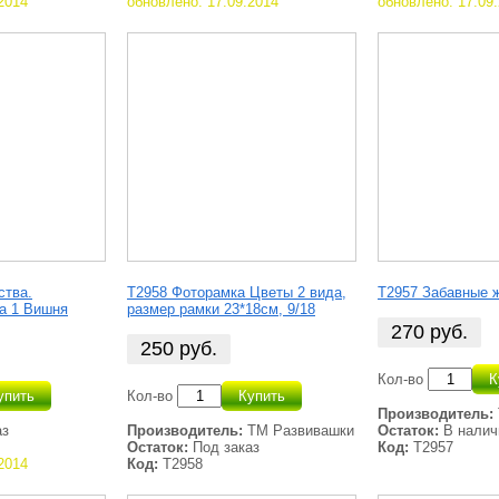
2014
обновлено: 17.09.2014
обновлено: 17.09
ства.
Т2958 Фоторамка Цветы 2 вида,
Т2957 Забавные ж
а 1 Вишня
размер рамки 23*18см, 9/18
270
руб.
250
руб.
Кол-во
К
упить
Кол-во
Купить
Производитель:
аз
Производитель:
ТМ Развивашки
Остаток:
В налич
Остаток:
Под заказ
Код:
Т2957
2014
Код:
Т2958