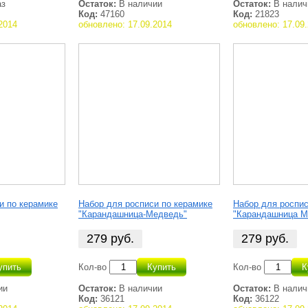
аз
Остаток:
В наличии
Остаток:
В налич
Код:
47160
Код:
21823
2014
обновлено: 17.09.2014
обновлено: 17.09
и по керамике
Набор для росписи по керамике
Набор для роспис
"Карандашница-Медведь"
"Карандашница 
279
руб.
279
руб.
упить
Кол-во
Купить
Кол-во
К
ии
Остаток:
В наличии
Остаток:
В налич
Код:
36121
Код:
36122