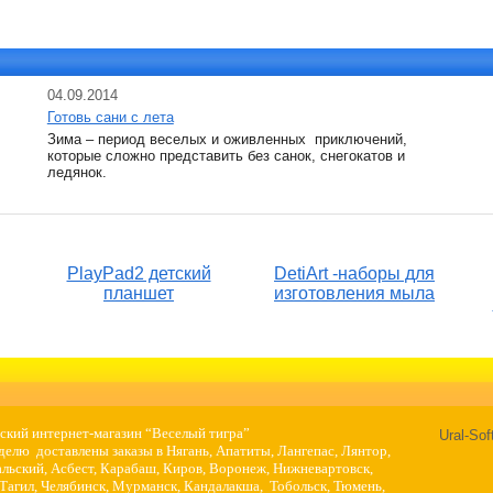
04.09.2014
Готовь сани с лета
Зима – период веселых и оживленных приключений,
которые сложно представить без санок, снегокатов и
ледянок.
PlayPad2 детский
DetiArt -наборы для
планшет
изготовления мыла
ский интернет-магазин “Веселый тигра”
Ural-So
елю доставлены заказы в Нягань, Апатиты, Лангепас, Лянтор,
льский, Асбест, Карабаш, Киров, Воронеж, Нижневартовск,
агил, Челябинск, Мурманск, Кандалакша, Тобольск, Тюмень,