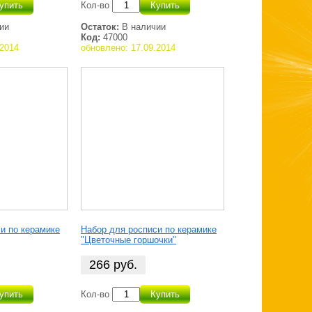
упить
Кол-во
Купить
ии
Остаток:
В наличии
Код:
47000
.2014
обновлено: 17.09.2014
и по керамике
Набор для росписи по керамике
"Цветочные горшочки"
266
руб.
упить
Кол-во
Купить