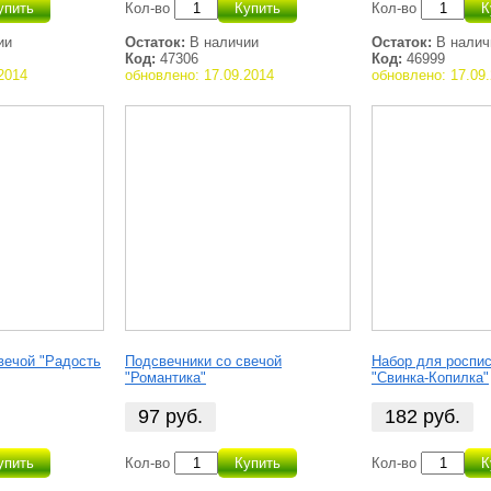
упить
Кол-во
Купить
Кол-во
К
ии
Остаток:
В наличии
Остаток:
В налич
Код:
47306
Код:
46999
2014
обновлено: 17.09.2014
обновлено: 17.09
вечой "Радость
Подсвечники со свечой
Набор для роспис
"Романтика"
"Свинка-Копилка"
97
руб.
182
руб.
упить
Кол-во
Купить
Кол-во
К