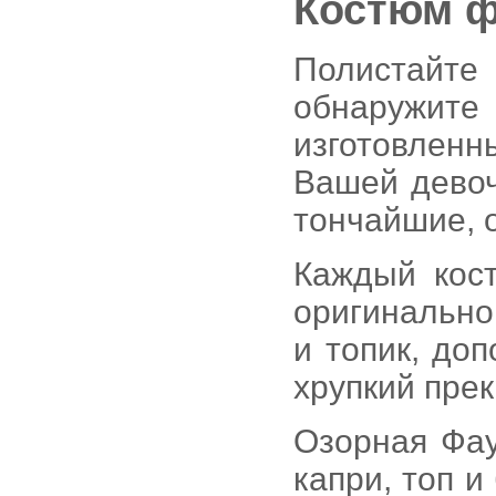
Костюм ф
Полистайте
обнаружите
изготовленн
Вашей девоч
тончайшие,
Каждый кос
оригинально
и топик, до
хрупкий пре
Озорная Фау
капри, топ и