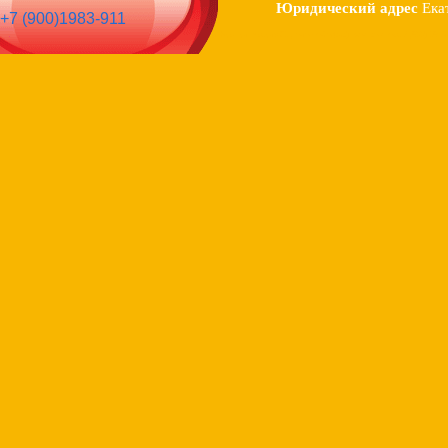
Юридический адрес
Ека
+7 (900)1983-911
Интернет магазин детских товаров
Веселый тигра
г.Екатеринбург
,
ул. Крауля 51.(головной офис) вход со двора
8 (900) 19-8