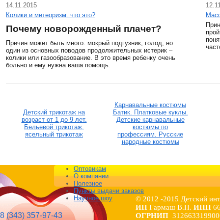
14.11.2015
12.1
Колики и метеоризм: что это?
Масс
Прин
Почему новорожденный плачет?
прой
поня
Причин может быть много: мокрый подгузник, голод, но
част
один из основных поводов продолжительных истерик –
колики или газообразование. В это время ребенку очень
больно и ему нужна ваша помощь.
Карнавальные костюмы
Детский трикотаж на
Батик. Платковые куклы.
возраст от 1 до 9 лет.
Детские карнавальные
Бельевой трикотаж,
костюмы по
ясельный трикотаж
профессиям. Русские
народные костюмы
Оптовикам
О компании
Полезное
Пункты выдачи заказов
Научное шоу
© 2012 -2015 Детский ин
ИП
Гармаш В.П.
ИНН
6
8 (343) 357-97-43
ОГРНИП
312663319900