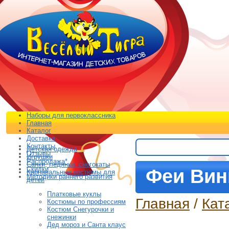
Наборы для первоклассника
Главная
Каталог
Доставка
Контакты
Детская одежда
Отзывы
Игрушки
Распродажа*
Санки, ледянки, снегокаты
Скидки
Феи Вин
Карнавальные костюмы для
Методики раннего развития
детей
Платковые куклы
Главная
/
Кат
Костюмы по профессиям
Костюм Снегурочки и
снежинки
Дед мороз и Санта клаус