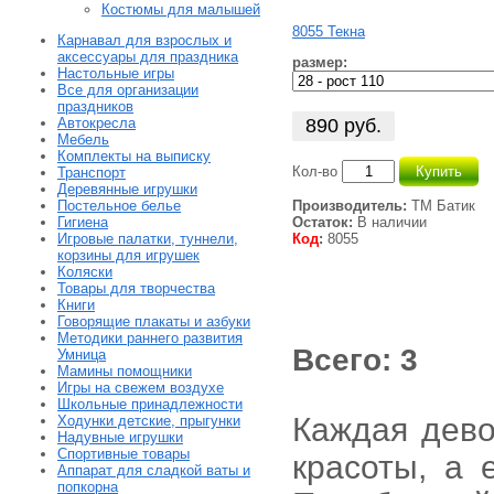
Костюмы для малышей
8055 Текна
Карнавал для взрослых и
аксессуары для праздника
размер:
Настольные игры
Все для организации
праздников
890
руб.
Автокресла
Мебель
Комплекты на выписку
Кол-во
Купить
Транспорт
Деревянные игрушки
Постельное белье
Производитель:
ТМ Батик
Гигиена
Остаток:
В наличии
Игровые палатки, туннели,
Код
:
8055
корзины для игрушек
Коляски
Товары для творчества
Книги
Говорящие плакаты и азбуки
Методики раннего развития
Всего: 3
Умница
Мамины помощники
Игры на свежем воздухе
Школьные принадлежности
Каждая дево
Ходунки детские, прыгунки
Надувные игрушки
Спортивные товары
красоты, а 
Аппарат для сладкой ваты и
попкорна