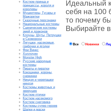
Идеальный ко
Костюм принца и
принцессы, короля и
королевы
себя на 100 
Мушкетеры, Гусары и
Мажоретки
то почему бы
Сказочные персонажи
Национальные костюмы
Выбирайте в
Сценические костюмы
змей и драконов
Клоуны, Шуты, Петрушки
и Скоморохи
Лягушки, насекомые,
Все
Новинки
Ли
грибочки и ягодки
Феи Винкс
Хэллоуин
Monster High
Русские народные
костюмы
Пираты и пиратки
Кокошники, короны,
снежинки
Ниндзя и черепашки
ниндзя
Костюмы животных и
зверушек
Костюм птички
Костюм насекомого
Костюм снеговика
Костюмы супер героев
Шапки и маски