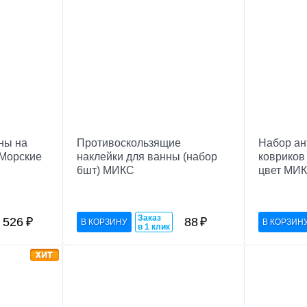
ны на
Противоскользящие
Набор ан
«Морские
наклейки для ванны (набор
ковриков 
6шт) МИКС
цвет МИ
Заказ
526
₽
88
₽
в 1 клик