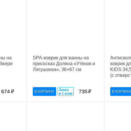
ны на
SPA-коврик для ванны на
Антискол
«Звери
присосках Доляна «Утёнок и
коврик д
Лягушонок», 36×67 см
KIDS 34,
(с отверс
Заказ
674
₽
735
₽
в 1 клик