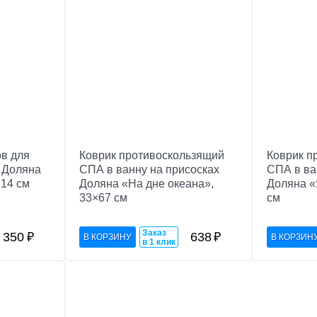
в для
Коврик противоскользящий
Коврик п
 Доляна
СПА в ванну на присосках
СПА в ва
×14 см
Доляна «На дне океана»,
Доляна «
33×67 см
см
Заказ
350
₽
638
₽
в 1 клик