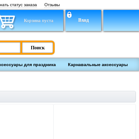
нать статус заказа
Отзывы
Вход
Корзина пуста
Поиск
ксессуары для праздника
Карнавальные аксессуары
ки
Настольные игры
Обучение и творчество
лекты на выписку
Товары для
238
недоношенных и
маловесных детей
118
Школьные принадлежности
Книги
Товары для
Деревянные игрушки
508
оворожденных
3328