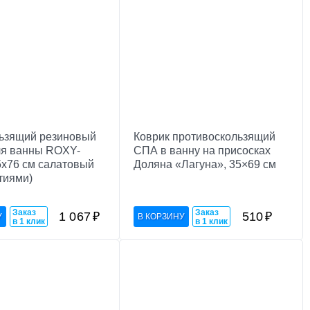
ьзящий резиновый
Коврик противоскользящий
ля ванны ROXY-
СПА в ванну на присосках
5х76 см салатовый
Доляна «Лагуна», 35×69 см
тиями)
Заказ
Заказ
1 067
₽
510
₽
в 1 клик
в 1 клик