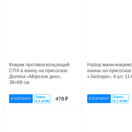
Коврик противоскользящий
Набор мини-коврико
СПА в ванну на присосках
ванны на присосках
Доляна «Морское дно»,
«Зоопарк», 4 шт, 11
38×68 см
Заказ
Заказ
478
₽
в 1 клик
в 1 клик