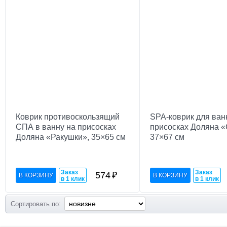
Коврик противоскользящий
SPA-коврик для ван
СПА в ванну на присосках
присосках Доляна 
Доляна «Ракушки», 35×65 см
37×67 см
Заказ
Заказ
574
₽
в 1 клик
в 1 клик
Сортировать по: