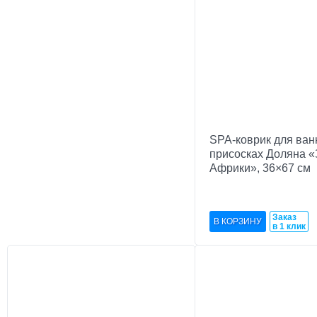
SPA-коврик для ван
присосках Доляна 
Африки», 36×67 см
Заказ
в 1 клик