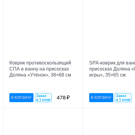
Коврик противоскользящий
SPA-коврик для ван
СПА в ванну на присосках
присосках Доляна 
Доляна «Утёнок», 38×68 см
игры», 35×65 см
Заказ
Заказ
478
₽
в 1 клик
в 1 клик