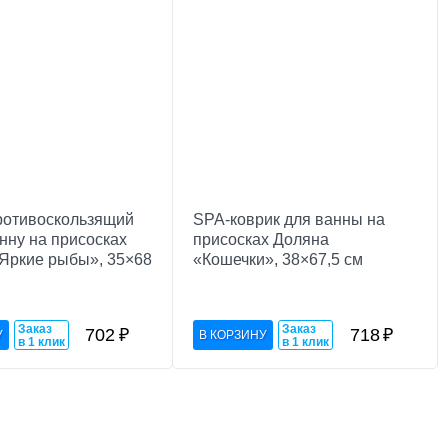
ротивоскользящий
SPA-коврик для ванны на
нну на присосках
присосках Доляна
Яркие рыбы», 35×68
«Кошечки», 38×67,5 см
Заказ
Заказ
702
₽
718
₽
в 1 клик
в 1 клик