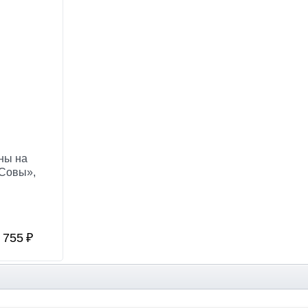
ны на
«Совы»,
755
₽