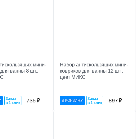
тискользящих мини-
Набор антискользящих мини-
для ванны 8 шт.,
ковриков для ванны 12 шт.,
КС
цвет МИКС
Заказ
Заказ
735
₽
897
₽
в 1 клик
в 1 клик