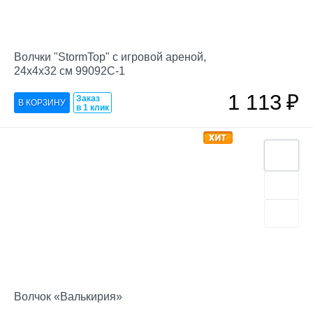
Волчки "StormTop" с игровой ареной,
24х4х32 см 99092C-1
1 113
₽
Заказ
в 1 клик
Волчок «Валькирия»