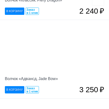
Волчок «Классик. Fiery Dragon»
2 240
₽
Заказ
в 1 клик
Волчок «Адвансд, Jade Bow»
3 250
₽
Заказ
в 1 клик