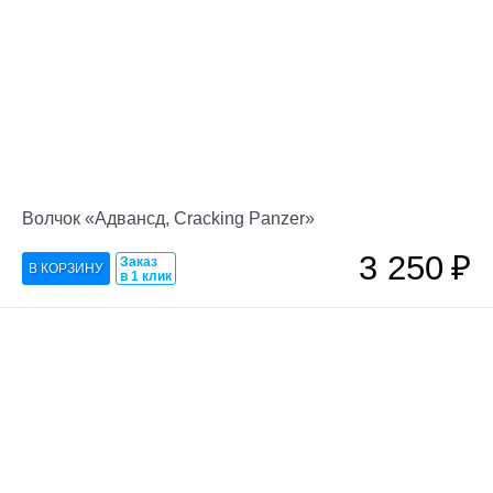
Волчок «Адвансд, Cracking Panzer»
3 250
₽
Заказ
в 1 клик