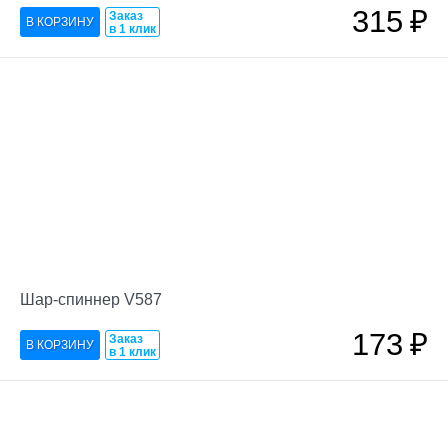
315
₽
Заказ
в 1 клик
Шар-спиннер V587
173
₽
Заказ
в 1 клик