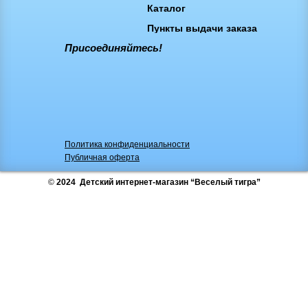
Деревянные игрушки
508
Надувная продукция
Игрушки
Каталог
Спортивные товары
1349
Школьные принадлежности
4407
Пункты выдачи заказа
Настольные игры
Обучение и творчество
Книги
70
Присоединяйтесь!
Гамаки
13
Товары для новорожденных
Деревянные игрушки
Спортивные товары
Школьные принадлежности
Книги
Политика конфиденциальности
Публичная оферта
©
2024 Детский интернет-магазин “Веселый тигра”