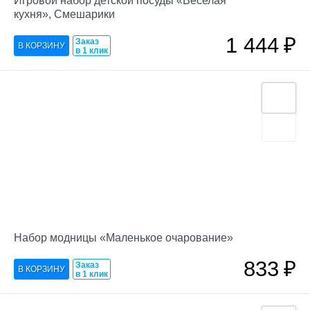
Игровой набор детской посуды «Веселая
кухня», Смешарики
1 444
₽
Заказ
в 1 клик
Набор модницы «Маленькое очарование»
833
₽
Заказ
в 1 клик