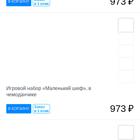
973
₽
в 1 клик
Игровой набор «Маленький шеф», в
чемоданчике
973
₽
Заказ
в 1 клик