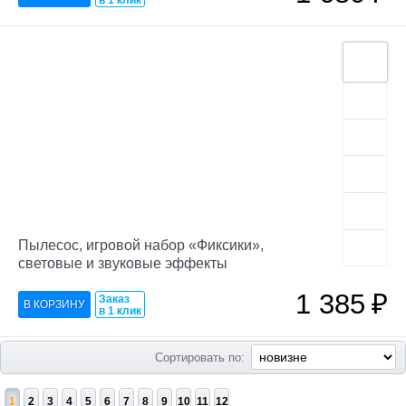
в 1 клик
Пылесос, игровой набор «Фиксики»,
световые и звуковые эффекты
1 385
₽
Заказ
в 1 клик
Сортировать по:
1
2
3
4
5
6
7
8
9
10
11
12