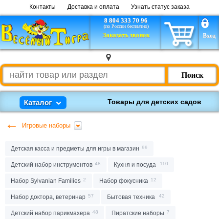
Контакты
Доставка и оплата
Узнать статус заказа
8 804 333 70 96
(по России бесплатно)
Заказать звонок
Вход
Поиск
Товары для детских садов
Каталог
Товары для детских садов
425
Карнавальные костюмы для детей
Игровые наборы
Карнавальные костюмы для детей
5038
Карнавал для взрослых и аксессуары для праздника
941
Карнавал для взрослых и аксессуары для праздника
Карнавальные аксессуары
1503
Детская касса и предметы для игры в магазин
Комплекты на выписку
239
Карнавальные аксессуары
Товары для недоношенных и маловесных детей
118
Детский набор инструментов
Кухня и посуда
Надувная продукция
555
Набор Sylvanian Families
Набор фокусника
Комплекты на выписку
Игрушки
8406
Настольные игры
1650
Набор доктора, ветеринар
Бытовая техника
Обучение и творчество
763
Товары для недоношенных и маловесных детей
Товары для новорожденных
3310
Детский набор парикмахера
Пиратские наборы