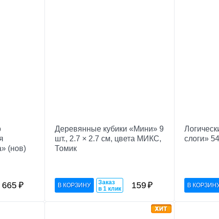
р
Деревянные кубики «Мини» 9
Логическ
я
шт., 2.7 × 2.7 см, цвета МИКС,
слоги» 5
» (нов)
Томик
Заказ
665
₽
159
₽
в 1 клик