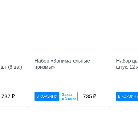
Набор «Занимательные
Набор цв
шт (8 цв.)
призмы»
штук, 12 
Заказ
737
₽
735
₽
в 1 клик