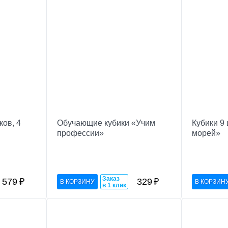
ков, 4
Обучающие кубики «Учим
Кубики 9
профессии»
морей»
Заказ
579
₽
329
₽
в 1 клик