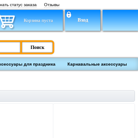
нать статус заказа
Отзывы
Вход
Корзина пуста
Поиск
ксессуары для праздника
Карнавальные аксессуары
ки
Настольные игры
Обучение и творчество
лекты на выписку
Товары для
238
недоношенных и
маловесных детей
118
Школьные принадлежности
Книги
Товары для
Деревянные игрушки
508
оворожденных
3328