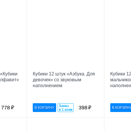
 «Кубики
Кубики 12 штук «Азбука. Для
Кубики 12
алфавит»
девочек» со звуковым
мальчико
наполнением
наполне
Заказ
778
₽
398
₽
в 1 клик