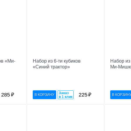
ов «Ми-
Набор из 6-ти кубиков
Набор из 
«Синий трактор»
Ми-Мишк
Заказ
285
₽
225
₽
в 1 клик