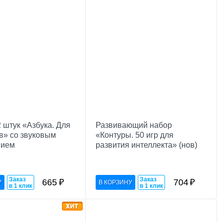
 штук «Азбука. Для
Развивающий набор
в» со звуковым
«Контуры. 50 игр для
нием
развития интеллекта» (нов)
Заказ
Заказ
665
₽
704
₽
в 1 клик
в 1 клик