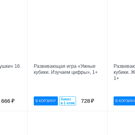
ушки» 16
Развивающая игра «Умные
Развива
кубики. Изучаем цифры», 1+
кубики. 
1+
Заказ
666
₽
728
₽
в 1 клик