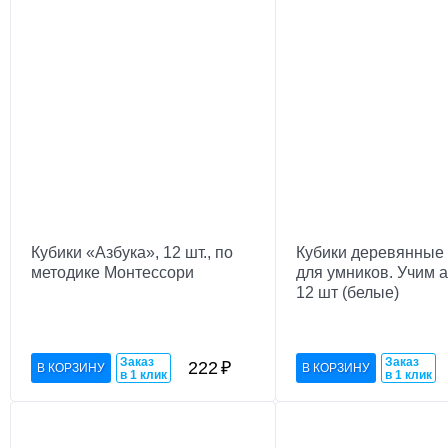
Кубики «Азбука», 12 шт., по
Кубики деревянные
методике Монтессори
для умников. Учим 
12 шт (белые)
Заказ
Заказ
222
₽
в 1 клик
в 1 клик