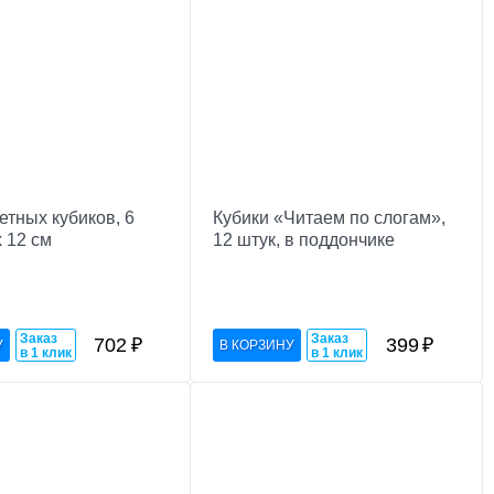
етных кубиков, 6
Кубики «Читаем по слогам»,
х 12 см
12 штук, в поддончике
Заказ
Заказ
702
₽
399
₽
в 1 клик
в 1 клик