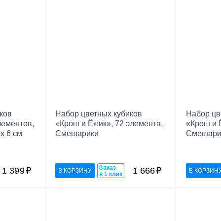
ков
Набор цветных кубиков
Набор цв
лементов,
«Крош и Ёжик», 72 элемента,
«Крош и 
х 6 см
Смешарики
Смешари
Заказ
1 399
₽
1 666
₽
в 1 клик