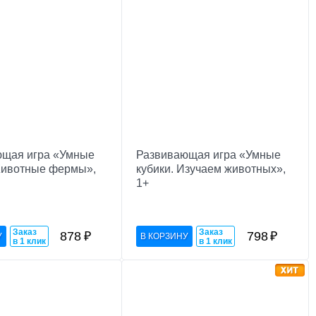
ющая игра «Умные
Развивающая игра «Умные
Животные фермы»,
кубики. Изучаем животных»,
1+
Заказ
Заказ
878
₽
798
₽
в 1 клик
в 1 клик