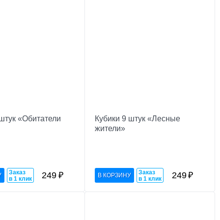
 штук «Обитатели
Кубики 9 штук «Лесные
жители»
Заказ
Заказ
249
₽
249
₽
в 1 клик
в 1 клик