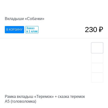
Вкладыши «Собачки»
230
₽
Заказ
в 1 клик
Рамка вкладыш «Теремок» + сказка теремок
А5 (головоломка)