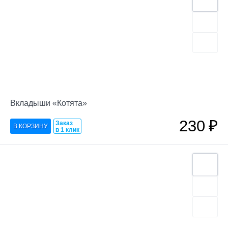
Вкладыши «Котята»
230
₽
Заказ
в 1 клик