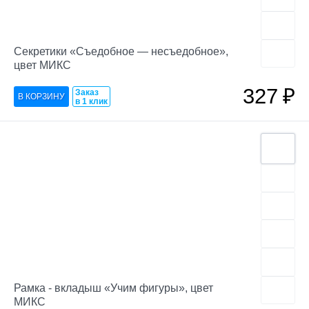
Секретики «Съедобное — несъедобное»,
цвет МИКС
327
₽
Заказ
в 1 клик
Рамка - вкладыш «Учим фигуры», цвет
МИКС