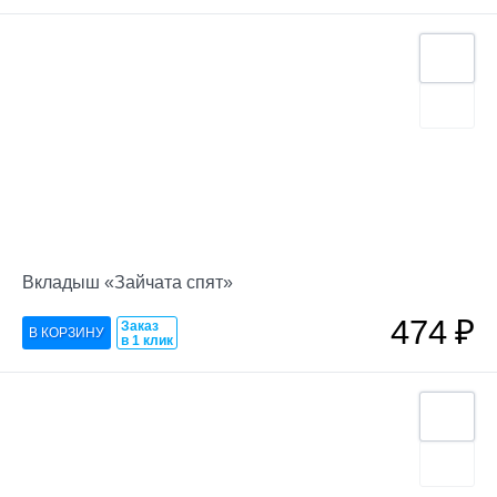
Вкладыш «Зайчата спят»
474
₽
Заказ
в 1 клик