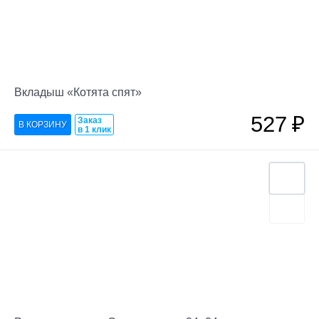
Вкладыш «Котята спят»
527
₽
Заказ
в 1 клик