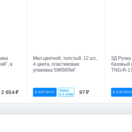
ника
Мел цветной, толстый. 12 шт.,
3Д Ручк
ий", в
4 цвета, пластиковая
базовый 
упаковка 59656ЯиГ
TNG-R-1
Заказ
2 654
₽
97
₽
в 1 клик