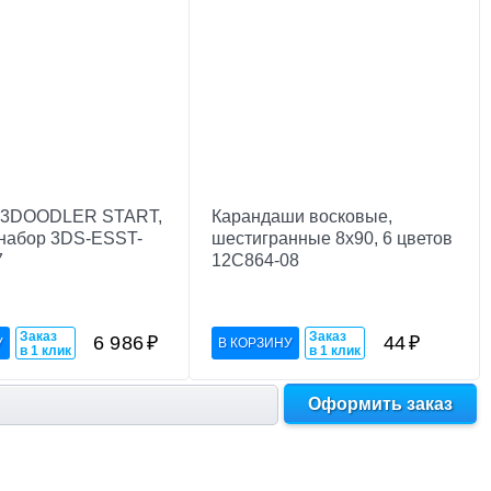
а 3DOODLER START,
Карандаши восковые,
набор 3DS-ESST-
шестигранные 8х90, 6 цветов
7
12С864-08
Заказ
Заказ
6 986
₽
44
₽
в 1 клик
в 1 клик
Оформить заказ