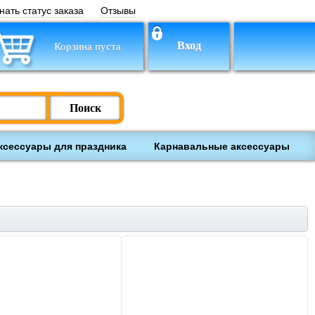
нать статус заказа
Отзывы
Вход
Корзина пуста
Поиск
ксессуары для праздника
Карнавальные аксессуары
ки
Настольные игры
Обучение и творчество
лекты на выписку
Товары для
239
недоношенных и
маловесных детей
118
Школьные принадлежности
Книги
Товары для
Деревянные игрушки
521
оворожденных
3310