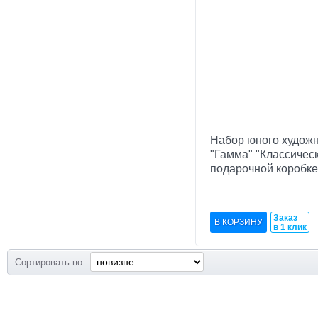
Набор юного худож
"Гамма" "Классическ
подарочной коробке
Заказ
в 1 клик
Сортировать по: