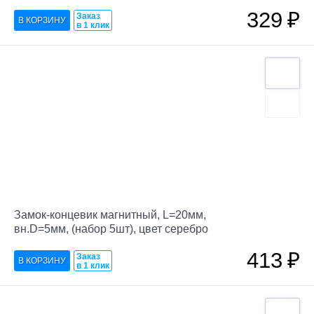
329
₽
Заказ
в 1 клик
Замок-концевик магнитный, L=20мм,
вн.D=5мм, (набор 5шт), цвет серебро
413
₽
Заказ
в 1 клик