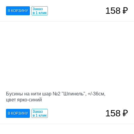
158
₽
Заказ
в 1 клик
Бусины на нити шар №2 "Шпинель", +/-36см,
цвет ярко-синий
158
₽
Заказ
в 1 клик