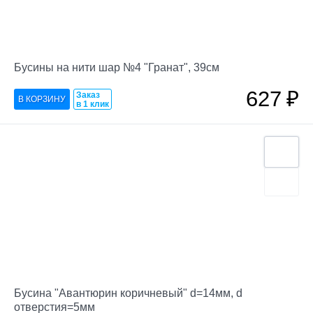
Бусины на нити шар №4 "Гранат", 39см
627
₽
Заказ
в 1 клик
Бусина "Авантюрин коричневый" d=14мм, d
отверстия=5мм