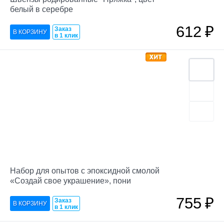
белый в серебре
612
₽
Заказ
в 1 клик
Набор для опытов с эпоксидной смолой
«Создай свое украшение», пони
755
₽
Заказ
в 1 клик