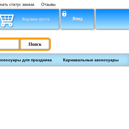
нать статус заказа
Отзывы
Вход
Корзина пуста
Поиск
ксессуары для праздника
Карнавальные аксессуары
ки
Настольные игры
Обучение и творчество
лекты на выписку
Товары для
239
недоношенных и
маловесных детей
118
Школьные принадлежности
Книги
Товары для
Деревянные игрушки
521
оворожденных
3310