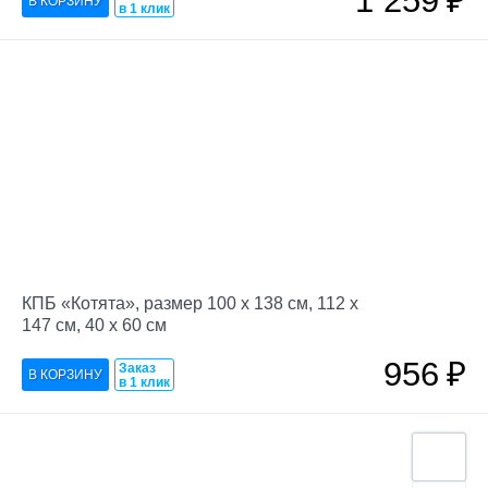
1 259
₽
в 1 клик
КПБ «Котята», размер 100 х 138 см, 112 х
147 см, 40 х 60 см
956
₽
Заказ
в 1 клик