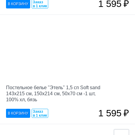
1 595
₽
Заказ
в 1 клик
Постельное белье "Этель" 1,5 сп Soft sand
143х215 см, 150х214 см, 50х70 см -1 шт,
100% хл, бязь
1 595
₽
Заказ
в 1 клик