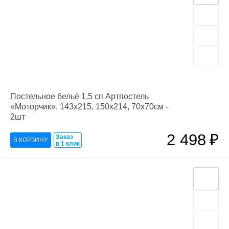
Постельное бельё 1,5 сп Артпостель
«Моторчик», 143х215, 150х214, 70х70см -
2шт
2 498
₽
Заказ
в 1 клик