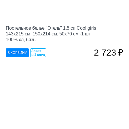
Постельное белье "Этель" 1,5 сп Cool girls
143х215 см, 150х214 см, 50х70 см -1 шт,
100% хл, бязь
2 723
₽
Заказ
в 1 клик