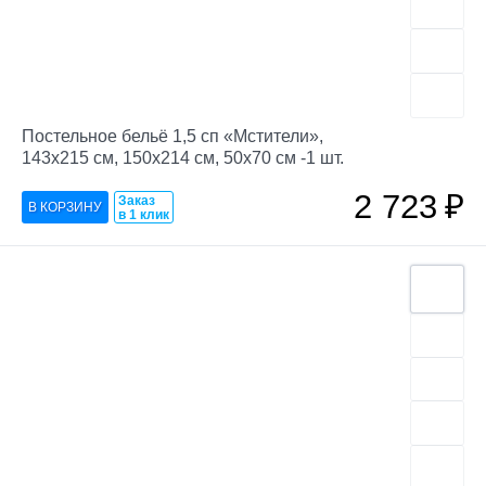
Деревянные игрушки
681
Игрушки
Настольные игры
Все для сна
691
Спортивные товары
1666
Обучение и творчество
Книги
92
Гамаки
13
Товары для новорожденных
Постельное бельё 1,5 сп «Мстители»,
Деревянные игрушки
Все для сна
143х215 см, 150х214 см, 50х70 см -1 шт.
Спортивные товары
Книги
2 723
₽
Заказ
в 1 клик